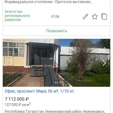
Индивидуальное отопление - Приточно-вытяжная...
Агентство
регионального
07.08
развития
Позвонить
1
из 5
Офис, проспект Мира, 56 м², 1/10 эт.
7 112 000 ₽
2
127 000 ₽ за м
Республика Татарстан
,
Нижнекамский район
,
Нижнекамск
,