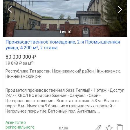
1
из 10
Производственное помещение, 2-я Промышленная
улица, 4 200 м², 2 этажа
80 000 000 ₽
2
19 048 ₽ за м
Республика Татарстан
,
Нижнекамский район
,
Нижнекамск
,
Нижнекамский р-н
Продается производственная база Теплый - 1 этаж - Доступ
24/7 - ХВС/ГВС водоснабжение - Санузел - Свой -
Центральное отопление - Высота потолков 5.3 м - Высота
ворот 5 м - ⁠Имеется 9 больших отапливаемых гаражей -
Напольное покрытие: Бетонный пол, Антипыль,...
Агентство
регионального
07.08