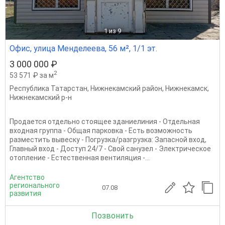
1
из 9
Офис, улица Менделеева, 56 м², 1/1 эт.
3 000 000 ₽
2
53 571 ₽ за м
Республика Татарстан
,
Нижнекамский район
,
Нижнекамск
,
Нижнекамский р-н
Продается отдельно стоящее зданиелиния - Отдельная
входная группа - Общая парковка - Есть возможность
разместить вывеску - Погрузка/разгрузка: Запасной вход,
Главный вход - Доступ 24/7 - Свой санузел - Электрическое
отопление - Естественная вентиляция -...
Агентство
регионального
07.08
развития
Позвонить