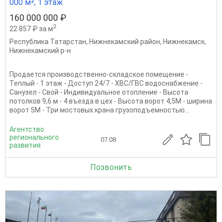
000 м², 1 этаж
160 000 000 ₽
2
22 857 ₽ за м
Республика Татарстан
,
Нижнекамский район
,
Нижнекамск
,
Нижнекамский р-н
Продается производственно-складское помещение -
Теплый - 1 этаж - Доступ 24/7 - ХВС/ГВС водоснабжение -
Санузел - Свой - Индивидуальное отопление - Высота
потолков 9,6 м - 4 въезда в цех - Высота ворот 4,5М - ширина
ворот 5М - Три мостовых крана грузоподъемностью...
Агентство
регионального
07.08
развития
Позвонить