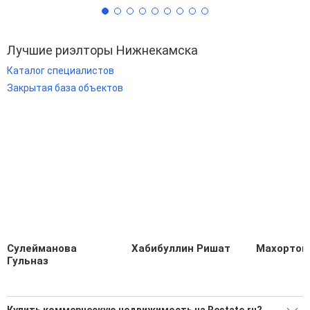
Лучшие риэлторы Нижнекамска
Каталог специалистов
Закрытая база объектов
Сулейманова
Хабибуллин Ришат
Махортов
Гульназ
Купить коммерческую недвижимость на Restate.ru?