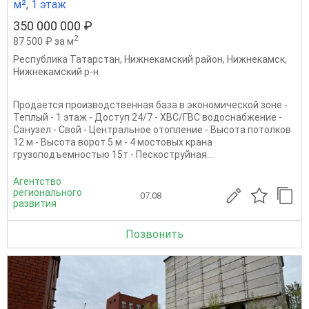
м², 1 этаж
350 000 000 ₽
2
87 500 ₽ за м
Республика Татарстан
,
Нижнекамский район
,
Нижнекамск
,
Нижнекамский р-н
Продается производственная база в экономической зоне -
Теплый - 1 этаж - Доступ 24/7 - ХВС/ГВС водоснабжение -
Санузел - Свой - Центральное отопление - Высота потолков
12 м - Высота ворот 5 м - ⁠4 мостовых крана
грузоподъемностью 15т - Пескоструйная...
Агентство
регионального
07.08
развития
Позвонить