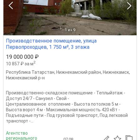
1
из 9
Производственное помещение, улица
Первопроходцев, 1 750 м², 3 этажа
19 000 000 ₽
2
10 857 ₽ за м
Республика Татарстан
,
Нижнекамский район
,
Нижнекамск
,
Нижнекамский р-н
Производственно-складское помещение - Теплыйэтаж -
Доступ 24/7 - Санузел - Свой -
Централизованное отопление - Высота потолков 5 м -
Высота ворот 4 м - Максимальная мощность 420 кВт -
Подъездные пути - Под грузовой транспорт, Под легковой
транспорт -...
Агентство
регионального
07.08