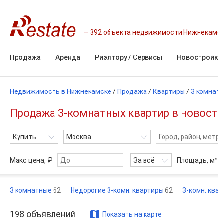
392 объекта недвижимости Нижнекам
Продажа
Аренда
Риэлтору / Сервисы
Новостройк
Недвижимость в Нижнекамске
/
Продажа
/
Квартиры
/
3 комна
Продажа 3-комнатных квартир в новос
Купить
Москва
Макс цена, ₽
За всё
Площадь,
м²
3 комнатные
62
Недорогие 3-комн. квартиры
62
3-комн. к
198
объявлений
Показать на карте