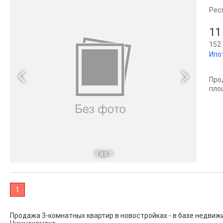
Рес
11
152 
Ипо
Про
площ
1
из 1
1
Продажа 3-комнатных квартир в новостройках - в базе недви