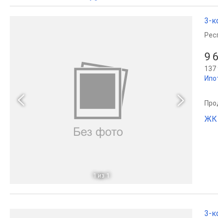
3-к
Рес
9 
137 
Ипо
Прод
ЖК 
1
из 1
3-к