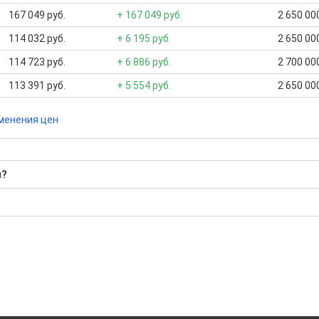
167 049 руб.
+ 167 049 руб.
2 650 000
114 032 руб.
+ 6 195 руб.
2 650 000
114 723 руб.
+ 6 886 руб.
2 700 000
113 391 руб.
+ 5 554 руб.
2 650 000
менения цен
u?
?
ю
бора подходящего вам варианта
да это будет нужно'
ках в Нижнекамске