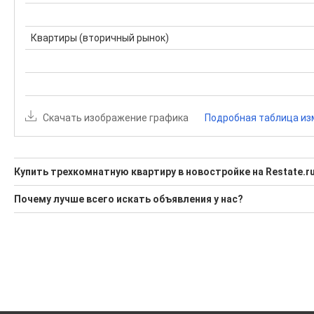
Квартиры (вторичный рынок)
Скачать изображение графика
Подробная таблица из
Купить трехкомнатную квартиру в новостройке на Restate.r
Ищите, как Купить трехкомнатную квартиру в новостройке
Почему лучше всего искать объявления у нас?
2 актуальных и проверенных объявления
Все объявления проверены и проходят строгую модераци
Воспользуйтесь нашим поиском по новостройкам, для под
Удобный поиск, есть подписка на новые объявления
'Сохраните результаты поиска и возвращайтесь к нему, ког
Помогаем с подбором выгодных ипотечных программ в бан