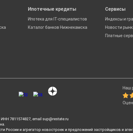
Ипотечные кредиты
Сервисы
Ипотека для IT-специалистов
Индексы и гр
ска
Каталог банков Нижнекамска
Новости рын
Платные сер
Наш р
Оцен
ИНН 7811574827, email
sup@restate.ru
на.
сти России и агрегатор новостроек и предложений застройщиков и аген