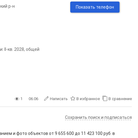
кий р-н
Показать телефон
 II-кв. 2028, общей
1
06.06
Написать
В избранное
В сравнение
Сохранить поиск и подписаться
анием и фото объектов от
9 655 600
до
11 423 100
руб. в