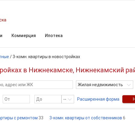
ска
и
Коммерция
Ипотека
тные
/
3-комн. квартиры в новостройках
тройках в Нижнекамске, Нижнекамский ра
Жилая недвижимость
--
Расширенная форма
вартиры с ремонтом
33
3-комн. квартиры от собственников
6