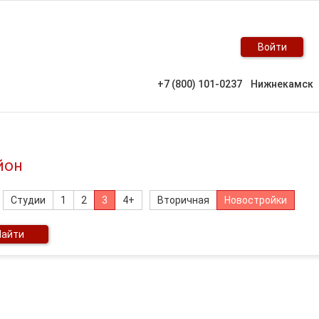
Войти
+7 (800) 101-0237
Нижнекамск
йон
Студии
1
2
3
4+
Вторичная
Новостройки
Найти