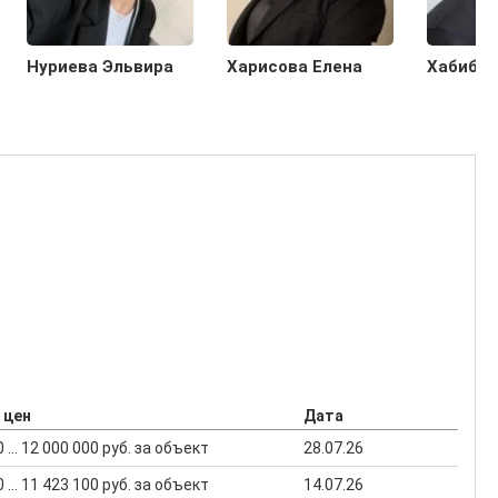
Нуриева Эльвира
Харисова Елена
Хабибул
 цен
Дата
 ... 12 000 000 руб. за объект
28.07.26
 ... 11 423 100 руб. за объект
14.07.26