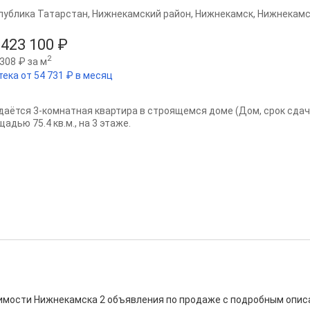
публика Татарстан
,
Нижнекамский район
,
Нижнекамск
,
Нижнекамс
 423 100 ₽
2
308 ₽ за м
тека от 54 731 ₽ в месяц
даётся 3-комнатная квартира в строящемся доме (Дом, срок сдачи:
адью 75.4 кв.м., на 3 этаже.
жимости Нижнекамска 2 объявления по продаже с подробным опис